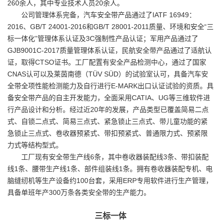
260余人，其中专业技术人员20余人。
公司管理体系完备，汽车安全带产品通过了IATF 16949：
2016、GB/T 24001-2016和GB/T 28001-2011质量、环境和安全“三
标一体化”管理体系认证及3C强制性产品认证；军用产品通过了
GJB9001C-2017质量管理体系认证，民航安全带产品通过了适航认
证，取得CTSO证书。工厂配置有安全产品检测中心，通过了国家
CNAS认可以及莱茵南德（TÜV SÜD）的试验室认可，具备汽车安
全带全项性能检测能力及自行进行E-MARK出口认证试验的资质。具
备安全带产品的自主开发能力，全面采用CATIA、UG等三维软件进
行产品设计和分析。经过近20年的发展，产品类型已覆盖简易二点
式、自锁二点式、简易三点式、紧急锁止三点式、带儿童功能的紧
急锁止三点式、卷收器预紧式、带扣预紧式、普通限力式、预紧限
力式等结构型式。
工厂现有安全带生产线6条，其中卷收器装配线3条、带扣装配
线1条、腰带生产线1条、部件组装线1条。拥有卷收器装配专机、电
脑缝纫机等生产设备约100台套，采用ERP专用软件进行生产管理，
具备单班年产300万条各类安全带的生产能力。
三标一体