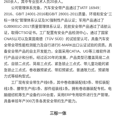
260余人，其中专业技术人员20余人。
公司管理体系完备，汽车安全带产品通过了IATF 16949：
2016、GB/T 24001-2016和GB/T 28001-2011质量、环境和安全“三
标一体化”管理体系认证及3C强制性产品认证；军用产品通过了
GJB9001C-2017质量管理体系认证，民航安全带产品通过了适航认
证，取得CTSO证书。工厂配置有安全产品检测中心，通过了国家
CNAS认可以及莱茵南德（TÜV SÜD）的试验室认可，具备汽车安
全带全项性能检测能力及自行进行E-MARK出口认证试验的资质。具
备安全带产品的自主开发能力，全面采用CATIA、UG等三维软件进
行产品设计和分析。经过近20年的发展，产品类型已覆盖简易二点
式、自锁二点式、简易三点式、紧急锁止三点式、带儿童功能的紧
急锁止三点式、卷收器预紧式、带扣预紧式、普通限力式、预紧限
力式等结构型式。
工厂现有安全带生产线6条，其中卷收器装配线3条、带扣装配
线1条、腰带生产线1条、部件组装线1条。拥有卷收器装配专机、电
脑缝纫机等生产设备约100台套，采用ERP专用软件进行生产管理，
具备单班年产300万条各类安全带的生产能力。
三标一体